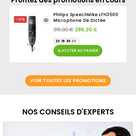
Profitez des
promotions en cours
s
Philips SpeechMike LFH3500
-10%
Microphone De Dictée
318,00 €
286,20 €
23
19
33
29
AJOUTER AU PANIER
VOIR TOUTES LES PROMOTIONS
NOS CONSEILS D'EXPERTS