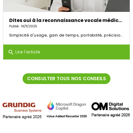
Dites oui à la reconnaissance vocale médicale avec Dragon Medical One
Publié : 19/11/2025
Simplicité d'usage, gain de temps, portabilité, précision... DMO améliore votre confort de travail au quotidien.
Lire l'article
search
CONSULTER TOUS NOS CONSEILS