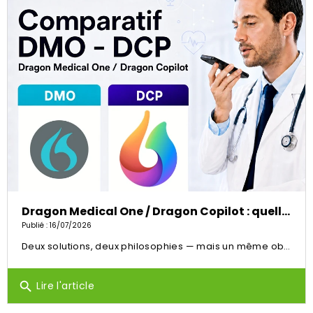
Dragon Medical One / Dragon Copilot : quelle solution choisir ?
Publié : 16/07/2026
Deux solutions, deux philosophies — mais un même objectif : vous faire gagner du temps pour vous concentrer sur vos patients.
Lire l'article
search