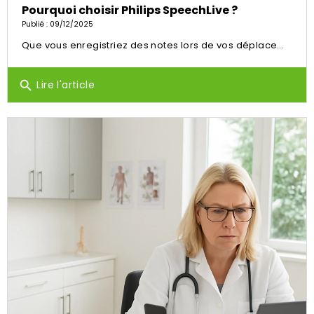
Pourquoi choisir Philips SpeechLive ?
Publié : 09/12/2025
Que vous enregistriez des notes lors de vos déplacements ou que vous transmettiez des dictées à votre équipe, SpeechLive offre des outils intelligents pour assouplir vos tâches quotidiennes, ainsi que
Lire l'article
search