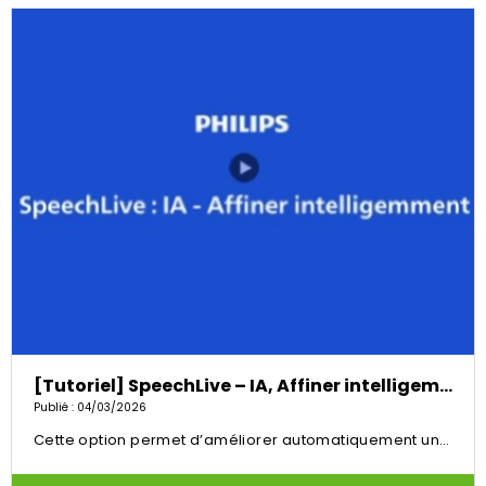
[Tutoriel] SpeechLive – IA, Affiner intelligemment
Publié : 04/03/2026
Cette option permet d’améliorer automatiquement une transcription pour obtenir un texte plus clair, structuré et professionnel, prêt à être exploité.