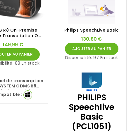
 R8 On-Premise
Philips SpeechLive Basic
 Transcription OM
130,80 €
SYSTEM
149,99 €
AJOUTER AU PANIER
OUTER AU PANIER
Disponibilité:
97 En stock
ibilité:
88 En stock
iel de transcription
SYSTEM
ODMS R8
ription Module On-
mpatible :
PHILIPS
 AS-R802-E1
permet
ransfert simple et
Speechlive
isé de vos dictées.
Basic
(PCL1051)