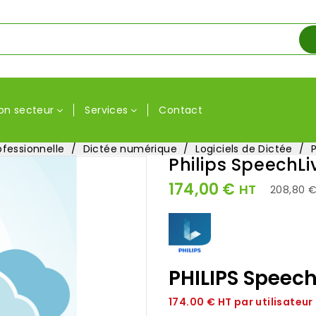
on secteur
Services
Contact
ofessionnelle
Dictée numérique
Logiciels de Dictée
Philips SpeechLi
174,00 €
HT
208,80 
PHILIPS Speechl
174.00 € HT par utilisateur