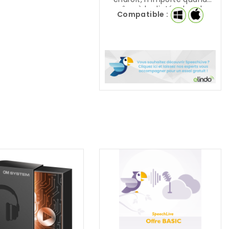
grâce à la dictée dans le
Compatible :
Cloud de PHILIPS !