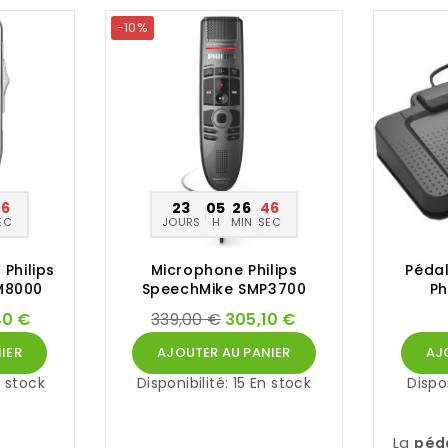
-10%
45
23
05
26
45
EC
JOURS
H
MIN
SEC
 Philips
Microphone Philips
Péda
M8000
SpeechMike SMP3700
Ph
40 €
339,00 €
305,10 €
IER
AJOUTER AU PANIER
AJ
 stock
Disponibilité:
15 En stock
Dispo
La
péd