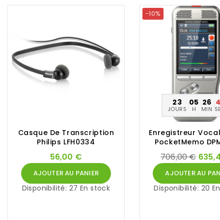
-10%
23
05
26
JOURS
H
MIN
S
Casque De Transcription
Enregistreur Vocal
Philips LFH0334
PocketMemo DP
56,00 €
706,00 €
635,
AJOUTER AU PANIER
AJOUTER AU PAN
Disponibilité:
27 En stock
Disponibilité:
20 En