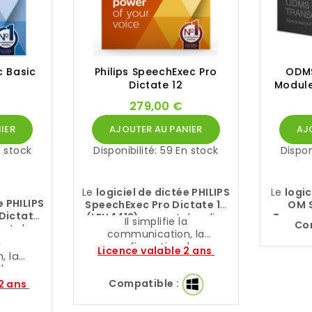
c Basic
Philips SpeechExec Pro
ODMS
Dictate 12
Module
279,00 €
IER
AJOUTER AU PANIER
AJ
 stock
Disponibilité:
59 En stock
Dispon
Le
logiciel de dictée PHILIPS
Le
logic
e PHILIPS
SpeechExec Pro Dictate 12
OM 
Dictate
(LFH4412)
permet de relier
Transc
Il simplifie la
Co
et de
dicteurs et transcripteurs.
Premise
communication, la
 et
un t
a
configuration des
Licence valable 2 ans
s.
sécur
, la
paramètres de flux de travail
des
individuels et la flexibilité
ux de
Compatible :
 2 ans
d'organisation pour un gain
 et la
de temps et de ressources.
isation