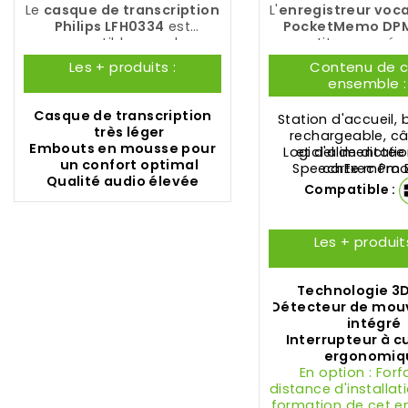
Le
casque de transcription
L'
enregistreur vocal
Philips LFH0334
est
PocketMemo DP
compatible
avec les
constitue une rév
logiciels de
dans le domaine
Les + produits :
Contenu de 
transcription
Philips
dictée. La technol
ensemble :
SpeechExec Pro Transcribe
pointe 3D Mic off
et
Philips SpeechExec Basic
excellente qualité a
Casque de transcription
Station d'accueil, 
Transcribe
.
DPM8000 est dot
très léger
rechargeable, câ
interrupteur coulis
Embouts en mousse pour
Logiciel de dicté
et d'alimentation
positions (ver
un confort optimal
SpeechExec Pro 
carte mémo
internationale
Qualité audio élevée
(valable 2 a
Compatible :
Les + produits
Technologie 3D
Détecteur de mo
intégré
Interrupteur à c
ergonomiq
En option : Forf
distance d'installat
formation de cet 