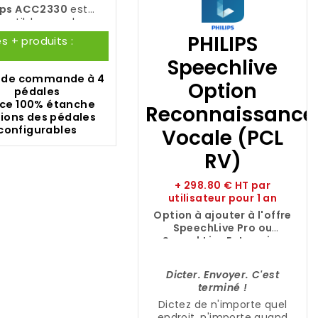
lips ACC2330
est
atible avec les
logiciels de
PHILIPS
es + produits :
nscription
Philips
xec Pro Transcribe
Speechlive
ips SpeechExec Basic
 de commande à 4
Option
Transcribe
.
pédales
ace 100% étanche
Reconnaissance
ions des pédales
configurables
Vocale (PCL
RV)
+ 298.80 € HT par
utilisateur pour 1 an
Option à ajouter à l'offre
SpeechLive Pro ou
SpeechLive Enterprise
Dicter. Envoyer. C'est
terminé !
Dictez de n'importe quel
endroit, n'importe quand