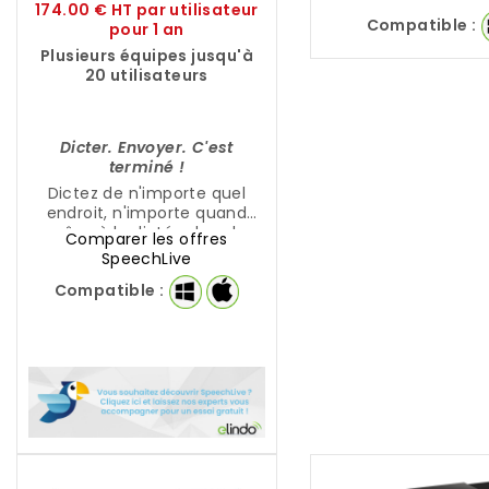
174.00 € HT par utilisateur
pour un gain de t
Compatible :
pour 1 an
de ressource
Plusieurs équipes jusqu'à
20 utilisateurs
Dicter. Envoyer. C'est
terminé !
Dictez de n'importe quel
endroit, n'importe quand
grâce à la dictée dans le
Comparer les offres
Cloud de PHILIPS !
SpeechLive
Compatible :