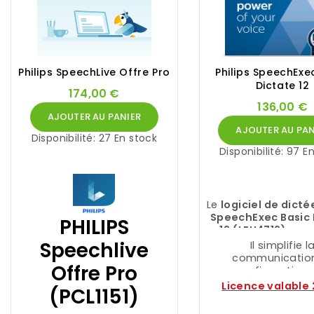
Philips SpeechLive Offre Pro
Philips SpeechExe
Dictate 12
174,00 €
136,00 €
AJOUTER AU PANIER
AJOUTER AU PAN
Disponibilité:
27 En stock
Disponibilité:
97 En
Le
logiciel de dicté
SpeechExec Basic 
PHILIPS
12 (LFH4712)
perm
relier dicteurs
Speechlive
Il simplifie l
transcripteur
communication
Offre Pro
configuration 
paramètres de fl
Licence valable
(PCL1151)
travail individuels
flexibilité d'organ