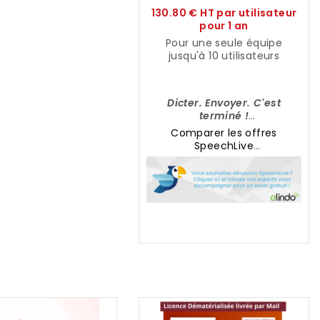
130.80 € HT par utilisateur
pour 1 an
Pour une seule équipe
jusqu'à 10 utilisateurs
Dicter. Envoyer. C'est
terminé !
Comparer les offres
Dictez de n'importe quel
SpeechLive
endroit, n'importe quand
grâce à la dictée dans le
Cloud de PHILIPS !
Compatible :