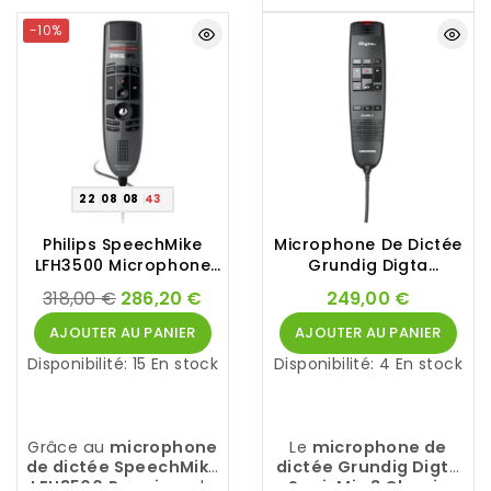
la souris
-10%
22
08
08
42
Philips SpeechMike
Microphone De Dictée
LFH3500 Microphone
Grundig Digta
De Dictée
SonicMic 3 Classic
318,00 €
286,20 €
249,00 €
AJOUTER AU PANIER
AJOUTER AU PANIER
Disponibilité:
15 En stock
Disponibilité:
4 En stock
Grâce au
microphone
Le
microphone de
de dictée SpeechMike
dictée Grundig Digta
LFH3500
Premium
de
SonicMic 3 Classic