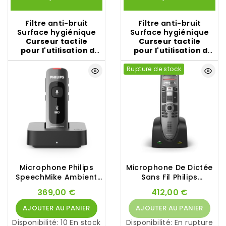
Anywhere
,
Dragon
Anywhere
Dictate
,
Dragon
Professional
,...)
Professional
,...)
Filtre anti-bruit
Filtre anti-bruit
Surface
hygiénique
Surface
hygiénique
Curseur tactile
Curseur tactile
pour l'utilisation de
pour l'utilisation de
la souris
la souris
Rupture de stock
Microphone Philips
Microphone De Dictée
SpeechMike Ambient
Sans Fil Philips
PSM5000
SpeechMike SMP4010
369,00 €
412,00 €
AJOUTER AU PANIER
AJOUTER AU PANIER
Disponibilité:
10 En stock
Disponibilité:
En rupture