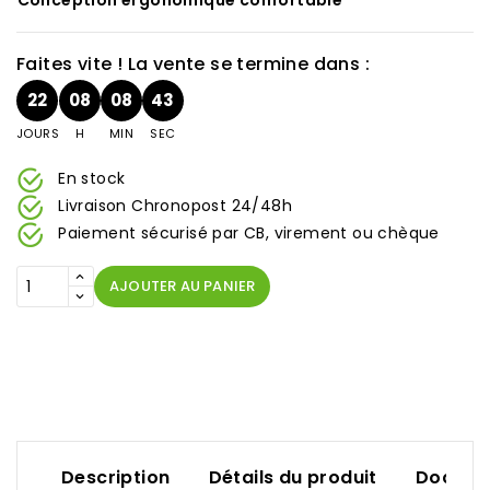
Conception ergonomique confortable
Faites vite ! La vente se termine dans :
22
08
08
42
JOURS
H
MIN
SEC
En stock
Livraison Chronopost 24/48h
Paiement sécurisé par CB, virement ou chèque
AJOUTER AU PANIER
Description
Détails du produit
Documen