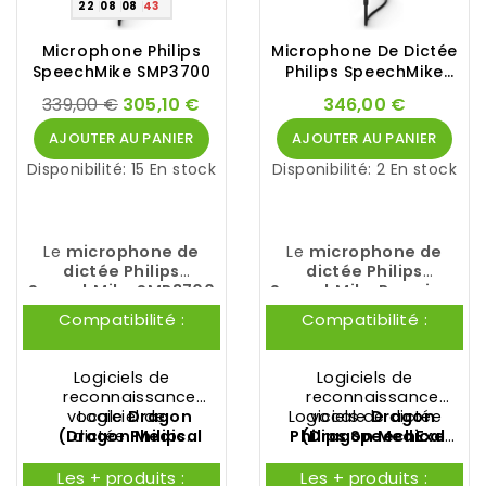
22
08
08
42
Microphone Philips
Microphone De Dictée
SpeechMike SMP3700
Philips SpeechMike
SMP3710
339,00 €
305,10 €
346,00 €
AJOUTER AU PANIER
AJOUTER AU PANIER
Disponibilité:
15 En stock
Disponibilité:
2 En stock
Le
microphone de
Le
microphone de
dictée Philips
dictée Philips
SpeechMike SMP3700
SpeechMike Premium
est la toute dernière
Touch SMP3710
est la
Compatibilité :
Compatibilité :
innovation de
PHILIPS
. Il
toute dernière
est doté d'un
innovation de
PHILIPS
. Il
microphone premium
est doté d'un
Logiciels de
Logiciels de
de qualité studio.
microphone premium
reconnaissance
reconnaissance
de qualité studio et
vocale
Logiciel de
Dragon
Logiciels de dictée
vocale
Dragon
d'un interrupteur à 4
(
Dragon Medical
dictée
Philips
Philips
(
Dragon Medical
SpeechExec
positions version
SpeechExec Pro
One
,
Dragon
Pro Dictate
One
,
Dragon
et
Philips
internationale.
Professional
Dictate
SpeechExec Basic
Professional
Les + produits :
Les + produits :