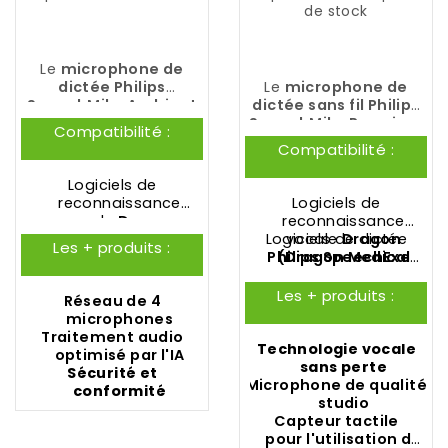
de stock
Le
microphone de
dictée Philips
Le
microphone de
SpeechMike Ambient
dictée sans fil Philips
PSM5000
est la toute
SpeechMike Premium
Compatibilité :
dernière innovation de
Air SMP4010
a atteint
Compatibilité :
PHILIPS
. Il est doté de
l'apogée de son
microphones
évolution grâce à la
Logiciels de
beamforming haute
technologie vocale
reconnaissance
Logiciels de
performance pour une
sans perte
vocale
Dragon
reconnaissance
reconnaissance vocale
révolutionnaire, sans
(
Dragon Medical
Logiciels de dictée
vocale
Dragon
Les + produits :
pécise.
les contraintes d'un
One
,
Dragon
Philips
(
Dragon Medical
SpeechExec
câble. Le Philips
Professional
Pro Dictate
One
,
Dragon
et
Philips
SpeechMike Premium
Anywhere
,
Dragon
SpeechExec Basic
Professional
Les + produits :
Réseau de 4
Air SMP4010 est doté
Professional
,...)
Anywhere
Dictate
,
Dragon
microphones
d'un interrupteur à 4
Professional
,...)
Traitement audio
positions version
Technologie vocale
optimisé par l'IA
internationale.
sans perte
Sécurité et
Microphone de qualité
conformité
studio
Capteur tactile
pour l'utilisation de