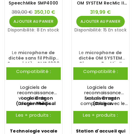
SpeechMike SMP4000
OM SYSTEM RecMic II
RM‑4010N
389,00 €
350,10 €
319,99 €
AJOUTER AU PANIER
AJOUTER AU PANIER
Disponibilité:
8 En stock
Disponibilité:
15 En stock
Le
microphone de
Le
microphone de
dictée sans fil Philips
dictée OM SYSTEM
SpeechMike SMP4000
Olympus RecMic II
a atteint l'apogée de
RM‑4010N
a été crée
Compatibilité :
Compatibilité :
son évolution grâce à
pour répondre aux
la technologie vocale
exigences des
sans perte
professionnels qui
Logiciels de
Logiciels de
révolutionnaire, sans
recherchent la facilité
reconnaissance
reconnaissance
les contraintes d'un
d'utilisation et
vocale
Logiciel de
Dragon
Exclusivement
vocale
Dragon
câble.
d'excellents résultats
(
Dragon Medical
dictée
Philips
compatible avec le
(
Dragon
en reconnaissance
SpeechExec Pro
One
,
Dragon
logiciel de dictée
Professional
OM
vocale.
Professional
Dictate
Anywhere
SYSTEM ODMS R8
,
Dragon
Les + produits :
Les + produits :
Anywhere
,
Dragon
Professional
Dictation
,...)
Professional
,...)
Technologie vocale
Station d'accueil qui