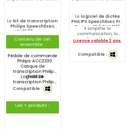
Le
logiciel de dictée
Le
kit de transcription
PHILIPS SpeechExec Pro
Philips SpeechExec
Dictate 12 (LFH4412)
Il simplifie la
LFH7277
est une
permet de relier
communication, la
solution de création de
dicteurs et
Contenu de cet
configuration des
Licence valable 2 ans
documents
transcripteurs.
ensemble :
paramètres de flux de
numériques,
travail individuels et la
spécifiquement
Compatible :
flexibilité d'organisation
Pédale de commande
conçue pour rendre la
pour un gain de temps
Philips ACC2330
transcription simple et
et de ressources.
Casque de
intuitive.
transcription Philips
Logiciel de
LFH0334
transcription Philips
SpeechExec Pro
Compatible :
Transcribe
(valable 2
ans)
Les + produits :