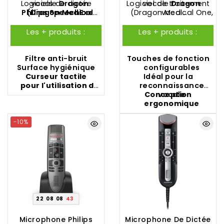
Logiciels de dictée
vocale
Dragon
Logiciel de traitement
vocale
Dragon
d'un interrupteur à 4
Philips
(
Dragon Medical
SpeechExec
(
Dragon Medical One
vocal
,
positions version
Pro Dictate
One
,
Dragon
et
Philips
professionnel
Dragon Professional
Grundig
Philips.
SpeechExec Basic
Professional
Anywhere
DigtaSoft Pro
,
Dragon
Les + produits :
Les + produits :
Anywhere
Dictate
,
Dragon
Professional
Professional
,...)
Individual
,...)
Filtre anti-bruit
Touches de fonction
Surface
hygiénique
configurables
Curseur tactile
Idéal pour la
pour l'utilisation de
reconnaissance
la souris
Conception
vocale
ergonomique
-10%
22
08
08
42
Microphone Philips
Microphone De Dictée