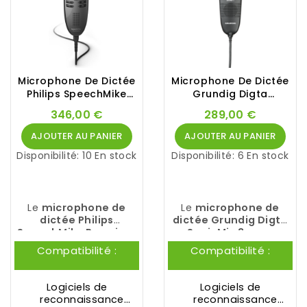
Microphone De Dictée
Microphone De Dictée
Philips SpeechMike
Grundig Digta
SMP3720
SonicMic 3
346,00 €
289,00 €
AJOUTER AU PANIER
AJOUTER AU PANIER
Disponibilité:
10 En stock
Disponibilité:
6 En stock
Le
microphone de
Le
microphone de
dictée Philips
dictée Grundig Digta
SpeechMike Premium
SonicMic 3 avec
Touch SMP3720
est la
DigtaSoft One
Compatibilité :
Compatibilité :
toute dernière
convainc par son
innovation de
PHILIPS
. Il
excellente qualité
est doté d'un
d'enregistrement et sa
Logiciels de
Logiciels de
microphone premium
simplicité du
reconnaissance
reconnaissance
de qualité studio
et
maniement.