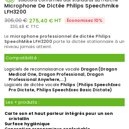
Solutions conformes aux standards du marché
Microphone De Dictée Philips Speechmike
LFH3200
306,00 €
HT
275,40 €
Économisez 10%
330,48 € TTC
Le
microphone professionnel de dictée Philips
SpeechMike LFH3200
porte la dictée stationnaire à un
niveau jamais atteint.
Compatibilité :
Logiciels de reconnaissance vocale
Dragon (
Dragon
Medical One
,
Dragon Professional
,
Dragon
Professional Anywhere
,...)
Logiciels de dictée vocale
Philips
(
Philips SpeechExec
Pro Dictate
,
Philips SpeechExec Basic Dictate
)
Les + produits :
Carte son et haut parleur intégrés pour un son
cristallin
Surface hygiénique