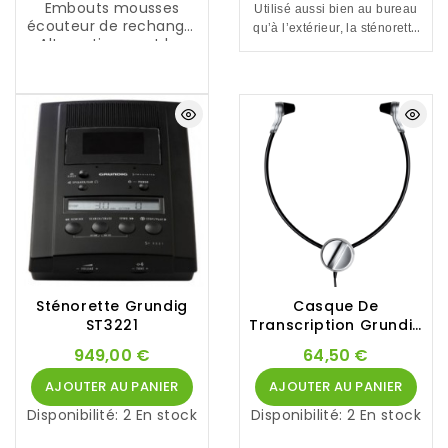
c
s
Embouts mousses
Utilisé aussi bien au bureau
e
p
écouteur de rechange.
qu’à l’extérieur, la sténorette
s
r
Alternativement les
SH10 est économique,
s
i
coussinets de casque
conviviale et très fiable.
a
n
inclus sont en cuir.
i
c
r
i
e
p
s
a
à
l
l
e
a
s
d
f
i
o
c
n
t
c
é
t
Sténorette Grundig
Casque De
e
i
ST3221
Transcription Grundig
h
o
a
Digta Swingphone 568
n
949,00 €
64,50 €
u
GBS
s
t
n
AJOUTER AU PANIER
AJOUTER AU PANIER
d
é
Disponibilité:
2 En stock
Disponibilité:
2 En stock
e
c
g
e