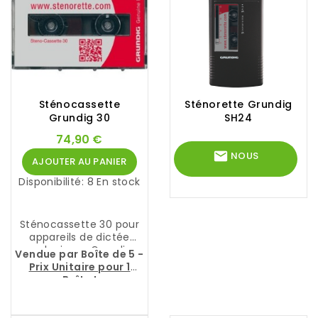
e
u
r
p
o
r
t
a
Sténocassette
Sténorette Grundig
b
Grundig 30
SH24
l
e
74,90 €
p
mail
NOUS
AJOUTER AU PANIER
o
L
l
’
Disponibilité:
8 En stock
CONTACTER
y
e
v
n
a
r
Sténocassette 30 pour
l
e
appareils de dictée
e
g
analogiques Grundig,
n
Vendue par Boîte de 5 -
i
portables ou
t
Prix Unitaire pour 1
s
stationnaires avec
S
Boîte
!
t
lecteurs de
t
r
sténocassette.
e
e
n