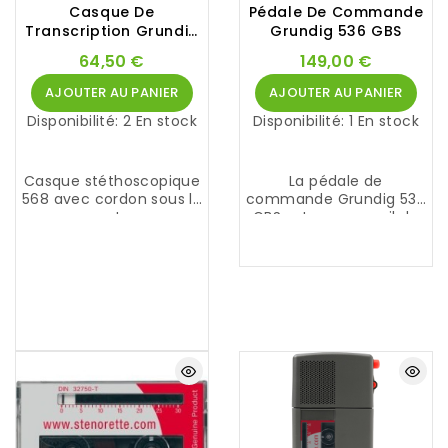
Casque De
Pédale De Commande
Transcription Grundig
Grundig 536 GBS
Digta Swingphone 568
64,50 €
149,00 €
GBS
AJOUTER AU PANIER
AJOUTER AU PANIER
Disponibilité:
2 En stock
Disponibilité:
1 En stock
Casque stéthoscopique
La pédale de
568 avec cordon sous le
commande Grundig 536
menton.
GBS est un appareil de
•
Connexion: Fiche GBS
pilotage de haute
Grundig
qualité, robuste et
ergonomique pour
postes de transcription
professionnels.