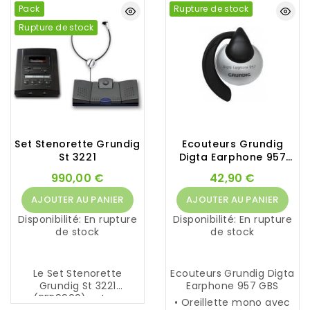
u
Pack
Rupture de stock
o
r
r
p
Rupture de stock
e
o
t
r
t
t
e
a
S
b
H
l
2
e
4
p
p
o
Set Stenorette Grundig
Ecouteurs Grundig
r
l
St 3221
Digta Earphone 957
é
y
GBS
s
v
990,00 €
42,90 €
e
a
n
AJOUTER AU PANIER
AJOUTER AU PANIER
l
t
e
Disponibilité:
En rupture
Disponibilité:
En rupture
e
n
de stock
de stock
t
t
o
S
u
t
t
Le Set Stenorette
Ecouteurs Grundig Digta
e
e
Grundig St 3221
Earphone 957 GBS
n
s
(PFR9900) est un
o
• Oreillette mono avec