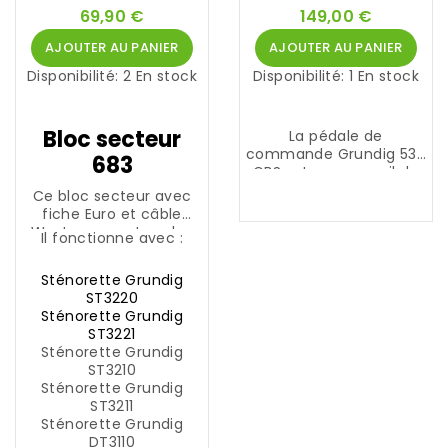
m
69,90 €
149,00 €
e
.
AJOUTER AU PANIER
AJOUTER AU PANIER
Disponibilité:
2 En stock
Disponibilité:
1 En stock
Bloc secteur
La pédale de
commande Grundig 536
683
GBS est un appareil de
pilotage de haute
Ce bloc secteur avec
qualité, robuste et
fiche Euro et câble
ergonomique pour
Western pour tous les
Il fonctionne avec :
postes de transcription
appareils Grundig
professionnels.
d'enregistrement et de
Sténorette Grundig
lecture de table avec
ST3220
prise Western.
Sténorette Grundig
ST3221
Sténorette Grundig
ST3210
Sténorette Grundig
ST3211
Sténorette Grundig
DT3110