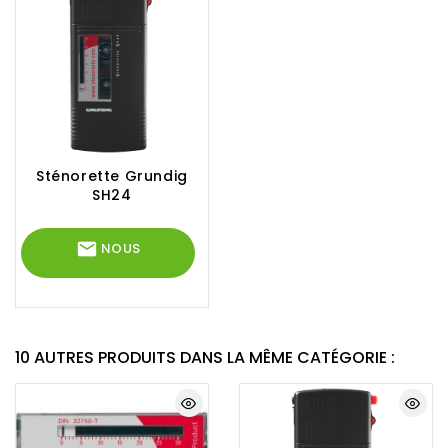
Sténorette Grundig
SH24
mail
NOUS
L
’
CONTACTER
e
n
r
e
10 AUTRES PRODUITS DANS LA MÊME CATÉGORIE :
g
i
s
t
r