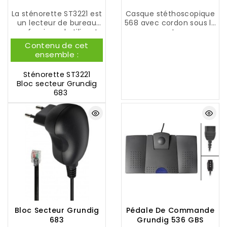
a
s
m
La sténorette ST3221 est
Casque stéthoscopique
s
m
un lecteur de bureau
568 avec cordon sous le
a
e
professionnel utilisant
menton.
i
.
les
sténocassettes
•
Connexion: Fiche GBS
r
Contenu de cet
Grundig 30
. Facilité
Grundig
e
ensemble :
d'utilisation grâce à la
s
pédale de commande
à
Sténorette ST3221
Grundig 536 GBS
.
l
Bloc secteur
Grundig
a
683
d
i
c
t
é
e
h
a
u
t
d
e
g
Bloc Secteur Grundig
Pédale De Commande
a
683
Grundig 536 GBS
m