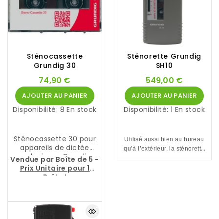
Sténocassette
Sténorette Grundig
Grundig 30
SH10
74,90 €
549,00 €
AJOUTER AU PANIER
AJOUTER AU PANIER
Disponibilité:
8 En stock
Disponibilité:
1 En stock
Sténocassette 30 pour
Utilisé aussi bien au bureau
appareils de dictée
qu’à l’extérieur, la sténorette
analogiques Grundig,
Vendue par Boîte de 5 -
SH10 est économique,
portables ou
Prix Unitaire pour 1
conviviale et très fiable.
stationnaires avec
Boîte
!
lecteurs de
sténocassette.