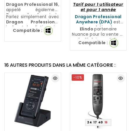
Dragon Professional 16
,
Tarif pour 1 utilisateur
appelé également
et pour 1 année
Dragon legal
, est la
Parlez simplement avec
Dragon Professional
solution pour le monde
Dragon Professional
Anywhere (DPA)
est
Juridique cherchant à
incluant le dictionnaire
une solution de
Elindo
partenaire
Compatible :
gagner du temps
Juridique, vous obtenez
reconnaissance vocale
Nuance pour la vente et
efficacement.
une transcription quasi
sécurisée disponible
le déploiement de
Compatible :
parfaite !
dans le cloud partout et
Dragon Professional
tout le temps.
Anywhere
.
16 AUTRES PRODUITS DANS LA MÊME CATÉGORIE :
-10%
24
17
40
15