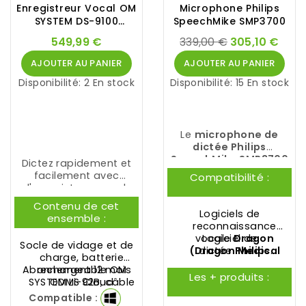
Enregistreur Vocal OM
Microphone Philips
SYSTEM DS-9100
SpeechMike SMP3700
Premium Kit
549,99 €
339,00 €
305,10 €
AJOUTER AU PANIER
AJOUTER AU PANIER
Disponibilité:
2 En stock
Disponibilité:
15 En stock
Le
microphone de
dictée Philips
SpeechMike SMP3700
Dictez rapidement et
est la toute dernière
facilement avec
Compatibilité :
innovation de
PHILIPS
. Il
l'enregistreur vocal
est doté d'un
Olympus
DS-9100
Contenu de cet
microphone premium
Premium Kit OM
Logiciels de
ensemble :
de qualité studio.
SYSTEM
.
reconnaissance
vocale
Logiciel de
Dragon
Socle de vidage et de
(
Dragon Medical
dictée
Philips
charge,
batterie
SpeechExec Pro
One
,
Dragon
Abonnement 12 mois
rechargeable OM
Professional
Dictate
Les + produits :
SYSTEM Li-92B
ODMS Cloud
, câble
Anywhere
,
Dragon
USB, bloc
Compatible :
Professional
,...)