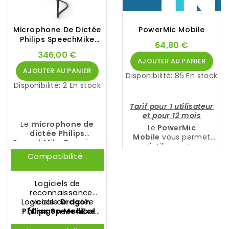
Microphone De Dictée
PowerMic Mobile
Philips SpeechMike
64,80 €
SMP3710
346,00 €
AJOUTER AU PANIER
AJOUTER AU PANIER
Disponibilité:
85 En stock
Disponibilité:
2 En stock
Tarif pour 1 utilisateur
et pour 12 mois
Le
microphone de
Le
PowerMic
dictée Philips
Mobile
vous permet
SpeechMike Premium
d'utiliser votre
Touch SMP3710
est la
smartphone comme
Compatibilité :
toute dernière
micro sans fil afin de
innovation de
PHILIPS
. Il
produire votre
est doté d'un
documentation
Logiciels de
microphone premium
médicale dans la
reconnaissance
de qualité studio et
solution de
Logiciels de dictée
vocale
Dragon
d'un interrupteur à 4
reconnaissance vocale
Philips
(
Dragon Medical
SpeechExec
positions version
médicale
Dragon
Pro Dictate
One
,
Dragon
et
Philips
internationale.
Medical One
.