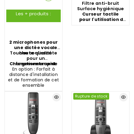
d'alimentation, étui,
Filtre anti-bruit
adaptateur secteur
Surface
hygiénique
Les + produits :
Curseur tactile
pour l'utilisation de
la souris
2 microphones pour
une dictée vocale
Touche coulissante
haute qualité
pour un
Chargement rapide
fonctionnement
En option : Forfait à
simple
distance d'installation
et de formation de cet
ensemble
Rupture de stock