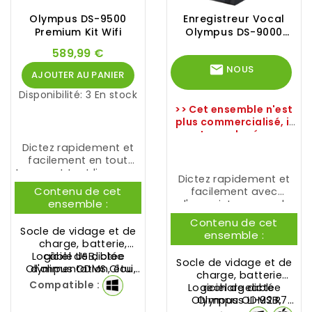
Olympus DS-9500
Enregistreur Vocal
Premium Kit Wifi
Olympus DS-9000
Premium Kit
589,99 €
mail
NOUS
AJOUTER AU PANIER
Disponibilité:
3 En stock
CONTACTER
>> Cet ensemble n'est
plus commercialisé, il
est remplacé par
l'enregistreur vocal OM
Dictez rapidement et
SYSTEM DS-9100
<<
facilement en tout
temps et tout lieu avec
Dictez rapidement et
l'enregistreur vocal
Contenu de cet
facilement avec
Olympus
DS-9500
ensemble :
l'enregistreur vocal
Premium Kit Wifi
.
Olympus DS-9000
Contenu de cet
Premium Kit
.
Socle de vidage et de
ensemble :
charge, batterie,
Logiciel de dictée
câble USB, bloc
Socle de vidage et de
Olympus
d'alimentation, étui,
ODMS Cloud
charge,
batterie
adaptateur secteur
(Abonnement 12
Compatible :
Logiciel de dictée
rechargeable
mois)
Olympus ODMS R7
Olympus Li-92B
,