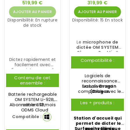
519,99 €
319,99 €
AJOUTER AU PANIER
AJOUTER AU PANIER
Disponibilité:
En rupture
Disponibilité:
15 En stock
de stock
Le
microphone de
dictée OM SYSTEM
Olympus RecMic II
RM‑4010N
a été crée
Dictez rapidement et
Compatibilité :
pour répondre aux
facilement avec
exigences des
l'enregistreur vocal
professionnels qui
Olympus
DS-9100
Logiciels de
Contenu de cet
recherchent la facilité
Standard Kit OM
reconnaissance
ensemble :
d'utilisation et
SYSTEM
.
Exclusivement
vocale
Dragon
d'excellents résultats
compatible avec le
(
Dragon
Batterie rechargeable
en reconnaissance
logiciel de dictée
Professional
OM
OM SYSTEM Li-92B
,
vocale.
Anywhere
SYSTEM ODMS R8
,
Dragon
Les + produits :
Abonnement 12 mois
câble USB,
Professional
Dictation
,...)
ODMS Cloud
Compatible :
Station d'accueil qui
permet de dicter les
Surface hygiénique
mains libres