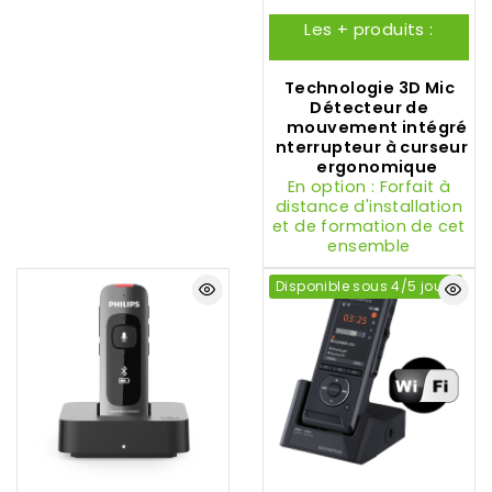
Philips).
Les + produits :
Technologie 3D Mic
Détecteur de
mouvement intégré
Interrupteur à curseur
ergonomique
En option : Forfait à
distance d'installation
et de formation de cet
ensemble
Disponible sous 4/5 jours