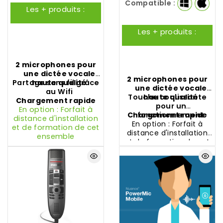
câble USB, bloc
Dictation
Compatible :
Les + produits :
d'alimentation, étui,
adaptateur secteur
Les + produits :
2 microphones pour
une dictée vocale
2 microphones pour
Partage sans fil grâce
haute qualité
une dictée vocale
au Wifi
Touche coulissante
haute qualité
Chargement rapide
pour un
En option : Forfait à
Chargement rapide
fonctionnement
distance d'installation
En option : Forfait à
simple
et de formation de cet
distance d'installation
ensemble
et de formation de cet
ensemble