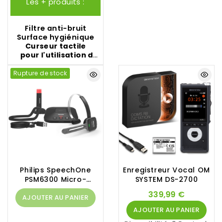
SpeechExec Basic
Professional
Les + produits :
Anywhere
Dictate
,
Dragon
Professional
,...)
Filtre anti-bruit
Surface
hygiénique
Curseur tactile
pour l'utilisation de
la souris
Rupture de stock
Philips SpeechOne
Enregistreur Vocal OM
PSM6300 Micro-
SYSTEM DS-2700
Casque De Dictée Sans
339,99 €
AJOUTER AU PANIER
Fil
AJOUTER AU PANIER