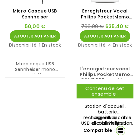
Micro Casque USB
Enregistreur Vocal
Sennheiser
Philips PocketMemo
DPM8200
50,00 €
706,00 €
635,40 €
AJOUTER AU PANIER
AJOUTER AU PANIER
Disponibilité:
1 En stock
Disponibilité:
4 En stock
Micro caque USB
L'
enregistreur vocal
Sennheiser mono
Philips PocketMemo
oreillette
DPM8200
constitue
une révolution dans le
Raccordez-le
Contenu de cet
domaine de la dictée.
simplement à la prise
ensemble :
La technologie de
USB de votre ordinateur
pointe 3D Mic offre une
! Ce
micro-casque USB
Station d'accueil,
excellente qualité
Sennheiser
répondant à
batterie
audio. Le Philips
des exigences de haute
rechargeable, câble
Logiciel de
PocketMemo DPM8200
qualité est
USB et d'alimentation,
dictée
Philips
est doté d'un
véritablement Plug and
étui, carte mémoire
SpeechExec Pro
Compatible :
interrupteur coulissant
Play.
Dictate
(valable 2
à 4 positions (version
ans)