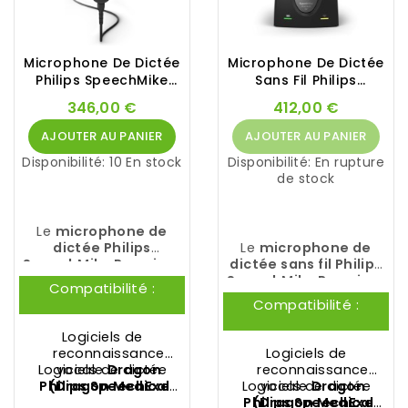
Microphone De Dictée
Microphone De Dictée
Philips SpeechMike
Sans Fil Philips
SMP3720
SpeechMike SMP4010
346,00 €
412,00 €
AJOUTER AU PANIER
AJOUTER AU PANIER
Disponibilité:
10 En stock
Disponibilité:
En rupture
de stock
Le
microphone de
dictée Philips
Le
microphone de
SpeechMike Premium
dictée sans fil Philips
Touch SMP3720
est la
SpeechMike Premium
Compatibilité :
toute dernière
Air SMP4010
a atteint
Compatibilité :
innovation de
PHILIPS
. Il
l'apogée de son
est doté d'un
évolution grâce à la
Logiciels de
microphone premium
technologie vocale
reconnaissance
Logiciels de
de qualité studio
et
sans perte
Logiciels de dictée
vocale
Dragon
reconnaissance
d'un interrupteur à 4
révolutionnaire, sans
Philips
(
Dragon Medical
SpeechExec
Logiciels de dictée
vocale
Dragon
positions version
les contraintes d'un
Pro Dictate
One
,
Dragon
et
Philips
Philips
(
Dragon Medical
SpeechExec