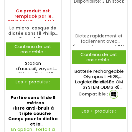
Disponibilité:
3 En stock
Ce produit est
remplacé par le
PSM5000 SpeechMike
Ambient
à découvrir !
Le
micro-casque de
dictée sans fil Philips
Dictez rapidement et
SpeechOne
facilement avec
PSM6300
est doté d'un
Contenu de cet
l'enregistreur vocal
OM
microphone de
ensemble :
SYSTEM DS-2700
.
Contenu de cet
précision et d'une
ensemble :
transmission audio
Station
sans perte.
d'accueil, voyant
Batterie rechargeable
d'état, câble USB,
Olympus Li-92B
,
tour de nuque,
Les + produits :
Logiciel de dictée OM
câble USB,
bandeau
SYSTEM ODMS R8
Dictation
Compatible :
Portée sans fil de 5
mètres
Filtre anti-bruit à
Les + produits :
triple couche
Conçu pour la dictée
et la
En option : Forfait à
reconnaissance