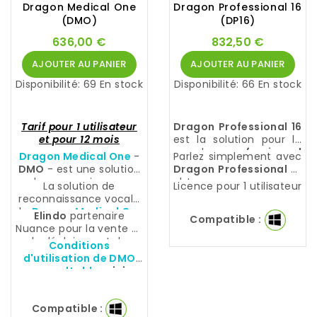
Dragon Medical One
Dragon Professional 16
(DMO)
(DP16)
636,00 €
832,50 €
AJOUTER AU PANIER
AJOUTER AU PANIER
Disponibilité:
69 En stock
Disponibilité:
66 En stock
Tarif pour 1 utilisateur
Dragon Professional 16
et pour 12 mois
est la solution pour le
monde
professionnel
Dragon Medical One
-
Parlez simplement avec
cherchant à
gagner du
DMO
- est une solution
Dragon Professional
et
temps efficacement
.
de reconnaissance
obtenez une
La solution de
Licence pour 1 utilisateur
vocale sécurisée
transcription quasi
reconnaissance vocale
disponible dans le cloud
parfaite !
de
Dragon Medical One
Elindo
partenaire
Compatible :
partout et tout le
-
DMO
sécurisée,
Nuance pour la vente et
temps.
disponible dans
le déploiement de
Conditions
un
Cloud Microsoft
Dragon Medical One.
d'utilisation de DMO
Azure certifié HDS
consultables :
ici
Compatible :