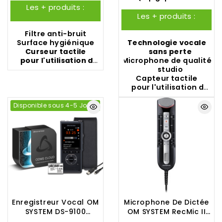
Philips.
câble. Le Philips
SpeechExec Basic
Professional
Pro Dictate
One
,
Dragon
et
Philips
Les + produits :
SpeechMike Premium
Anywhere
Dictate
,
Dragon
SpeechExec Basic
Professional
Les + produits :
Air SMP4010 est doté
Professional
,...)
Anywhere
Dictate
,
Dragon
d'un interrupteur à 4
Professional
,...)
Filtre anti-bruit
positions version
Surface
hygiénique
Technologie vocale
internationale.
Curseur tactile
sans perte
pour l'utilisation de
Microphone de qualité
la souris
studio
Capteur tactile
pour l'utilisation de
la souris
Disponible sous 4-5 Jours
Enregistreur Vocal OM
Microphone De Dictée
SYSTEM DS-9100
OM SYSTEM RecMic II
Standard Kit
RM‑4010N