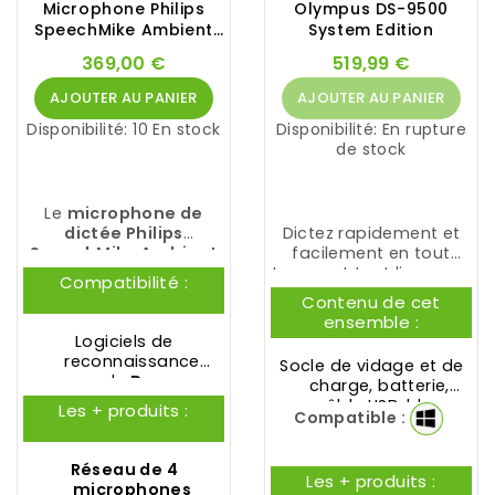
Microphone Philips
Olympus DS-9500
SpeechMike Ambient
System Edition
PSM5000
369,00 €
519,99 €
AJOUTER AU PANIER
AJOUTER AU PANIER
Disponibilité:
10 En stock
Disponibilité:
En rupture
de stock
Le
microphone de
dictée Philips
Dictez rapidement et
SpeechMike Ambient
facilement en tout
PSM5000
est la toute
temps et tout lieu avec
Compatibilité :
dernière innovation de
l'enregistreur vocal
Contenu de cet
PHILIPS
. Il est doté de
Olympus
DS-9500
ensemble :
microphones
System Edition
.
Logiciels de
beamforming haute
reconnaissance
Socle de vidage et de
performance pour une
vocale
Dragon
charge, batterie,
reconnaissance vocale
(
Dragon Medical
câble USB, bloc
Les + produits :
pécise.
Compatible :
One
,
Dragon
d'alimentation, étui,
Professional
adaptateur secteur
Anywhere
,
Dragon
Réseau de 4
Professional
,...)
Les + produits :
microphones