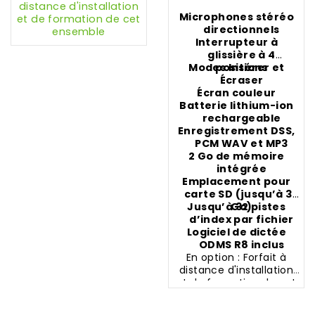
distance d'installation
vocale
Microphones stéréo
et de formation de cet
directionnels
ensemble
Interrupteur à
glissière à 4
Modes Insérer et
positions
Écraser
Écran couleur
Batterie lithium-ion
rechargeable
Enregistrement DSS,
PCM WAV et MP3
2 Go de mémoire
intégrée
Emplacement pour
carte SD (jusqu’à 32
Jusqu’à 32 pistes
Go)
d’index par fichier
Logiciel de dictée
ODMS R8 inclus
En option : Forfait à
distance d'installation
et de formation de cet
ensemble