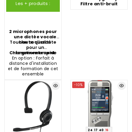
Les + produits :
Filtre anti-bruit
2 microphones pour
une dictée vocale
Touche coulissante
haute qualité
pour un
Chargement rapide
fonctionnement
En option : Forfait à
simple
distance d'installation
et de formation de cet
ensemble
-10%
24
17
40
15